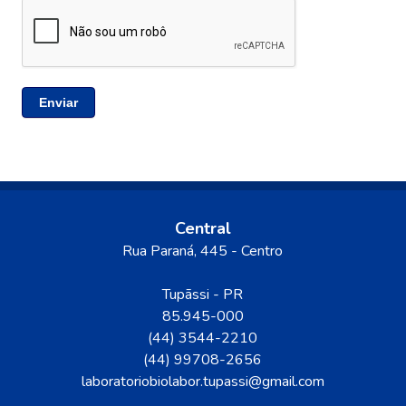
Enviar
Central
Rua Paraná, 445 - Centro
Tupãssi
-
PR
85.945-000
(44) 3544-2210
(44) 99708-2656
laboratoriobiolabor.tupassi@gmail.com